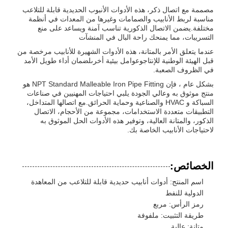
مصممة مع اتصال ذكر، هذه الأدوات الأنبوب الحديدية قابلة للتلاعب
مناسبة لربط الأنابيب والصمامات وغيرها من المعدات في أنظمة
مختلفة.يضمن الاتصال الذكورية تناسب آمنة ويساعد على منع
التسريبات، مما يمنحك راحة البال في المنشآت
عندما يتعلق الأمر بالمتانة، هذه الأدوات الشهيرة للأنابيب مرخصة من
قبل الهيئة الوطنية للإنتاجوعوامل بيئية أخرىلضمان أداء طويل الأمد
في الظروف الصعبة.
بشكل عام ، فإن NPT Standard Malleable Iron Pipe Fitting هو
منتج موثوق به وعالي الجودة يلبي احتياجات المهنيين في صناعات
السباكة و HVAC والصناعية وحماية الحرائق.مع اتصالها المتداخل،
التطبيقات متعددة الاستخدامات، مجموعة من الأحجام، الاتصال
الذكور، والمتانة العالية، وتوفير هذه الأدوات الحل الموثوق به
لاحتياجات الأنابيب الخاصة بك.
الخصائص:
اسم المنتج: أدوات أنابيب حديدية قابلة للتلاعب من المعاهدة
الدولية للنفط
رمز الرأس: مربع
طريقة التثبيت: ملفوفة
متانة: عالية