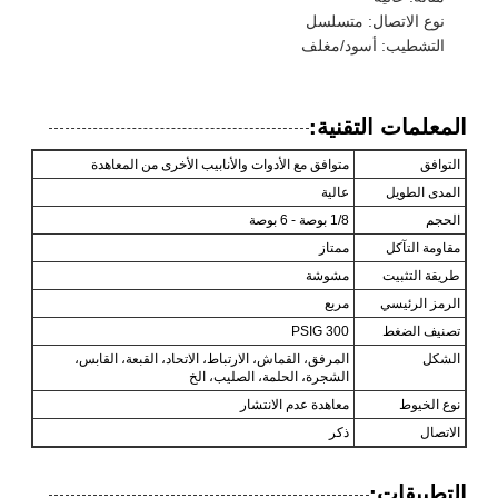
نوع الاتصال: متسلسل
التشطيب: أسود/مغلف
المعلمات التقنية:
التوافق
متوافق مع الأدوات والأنابيب الأخرى من المعاهدة
المدى الطويل
عالية
الحجم
1/8 بوصة - 6 بوصة
مقاومة التآكل
ممتاز
طريقة التثبيت
مشوشة
الرمز الرئيسي
مربع
تصنيف الضغط
300 PSIG
الشكل
المرفق، القماش، الارتباط، الاتحاد، القبعة، القابس،
الشجرة، الحلمة، الصليب، الخ
نوع الخيوط
معاهدة عدم الانتشار
الاتصال
ذكر
التطبيقات: