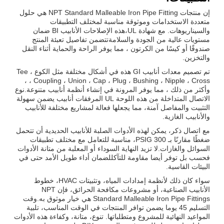
إن منتجات NPT Standard Malleable Iron Pipe Fitting هي حلول
متعددة الاستخدامات وموثوقة مناسبة لمختلف التطبيقات
والسيناريوهات. مع شهادة UL،هذه الإصلاحات الأنابيب BI ضمان
مستويات عالية من الجودة والسلامةتتضمن تفاصيل تعبئة المنتج
صندوقًا أو كيسًا من الكرتون ، مما يوفر الراحة والحماية أثناء النقل
والتخزين.
تم تصميم معدات أنابيب GI هذه في أشكال مختلفة مثل الكوع ، Tee
، Coupling ، Union ، Cap ، Plug ، Bushing ، Nipple ، Cross ،
وأكثر من ذلك ، مما يوفر المرونة في إنشاء أنظمة أنابيب متنوعة.نوع
الاتصال المتداخلة من هذه اللوحة UL المرفقات أنابيب يضمن سهولة
التثبيت والمفاصل آمنة، مما يجعلها فعالة لمشاريع مختلفة للأنابيب
والأنابيب الغازية.
مع اتصال ذكر، يمكن لهذه الأدوات الصلبة للأنابيب الحديدية أن تتحمل
ضغطًا مقارنًا بـ 300 PSIG، مناسبة للتعامل مع مختلف تطبيقات
السوائل والغازات.لا تزيد النهاية السوداء أو المعلبة من متانة الأدوات
فحسب بل توفر أيضا مقاومة للتآكللضمان أداء طويل الأمد حتى في
البيئات القاسية.
سواء كان ذلك لأنظمة إمدادات المياه، وتثبيتات HVAC، خطوط
الأنابيب الصناعية، أو مشروعات مكافحة الحرائق، فإن NPT
Standard Malleable Iron Pipe Fittings هي خيار موثوق به.وقت
التسليم 45 يوما يضمن توافر المنتجات في الوقت المناسب، تلبية
المواعيد النهائية للمشروع ومتطلباتها. تنوع، متانة، وكفاءة هذه الأدوات