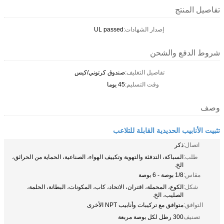
تفاصيل المنتج
إصدار الشهادات:
UL passed
شروط الدفع والشحن
تفاصيل التغليف:
صندوق كرتوني/كيس
وقت التسليم:
45 يوما
وصف
تثبيت الأنابيب الحديدية القابلة للتلاعب
اتصال:
ذكر
طلب:
السباكة، التدفئة والتهوية وتكييف الهواء، الصناعية، الحماية من الحرائق،
الخ.
مقاس:
1/8 بوصة - 6 بوصة
شكل:
الكوع، المحملة، اقتران، الاتحاد، كاب، المكونات، البطانة، الحلمة،
الصليب، الخ.
التوافق:
متوافق مع تركيبات وأنابيب NPT الأخرى
تصنيف
300 رطل لكل بوصة مربعة