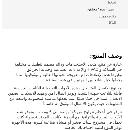
الضغط:
ينهي:
أسود / مجلفن
مقاومة
ممتاز
التآكل:
وصف المنتج:
عبارة عن منتج متعدد الاستخدامات ودائم مصمم لتطبيقات مختلفة
في السباكة و HVAC والإعدادات الصناعية وحماية الحرائق
وغيرها.هذه الإصلاحات إم معروفة بجودتها العالية وموثوقيتها، مما
يجعلها خيار شائع بين المهنيين في هذه الصناعة.
مع نوع الاتصال المتداخل ، هذه الأدوات التوصيلية للأنابيب الحديدية
قابلة للتلاعب سهلة التثبيت وتوفر اتصال آمن ومهدد للانسكاب. يضمن
الاتصال المتداخل ختمًا صلبًا ،مما يجعلها مناسبة لمجموعة واسعة من
التطبيقات حيث يكون الاتصال الموثوق به حاسماً.
تتوفر في أحجام تتراوح من 1/8 بوصة إلى 6 بوصات، وتوفر هذه
الأدوات المرونة والتوافق مع أنظمة الأنابيب المختلفة.سواء كنت
تعمل في مشروع سباك صغير أو منشأة صناعية كبيرة، هذه الأجهزة
توفر التنوع لتلبية احتياجاتك الخاصة.