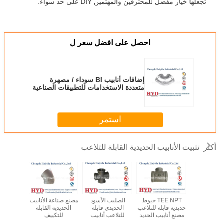
تجعلها خيار مفضل للمحترفين والمهتمين DIY على حد سواء.
احصل على افضل سعر ل
إضافات أنابيب BI سوداء / مصهرة
متعددة الاستخدامات للتطبيقات الصناعية
استمر
تثبيت الأنابيب الحديدية القابلة للتلاعب
أكثر
ابيب الحديد
TEE NPT خيوط
الصليب الأسود
مصنع صناعة الأنابيب
ن القابل
حديدية قابلة للتلاعب
الحديدي قابلة
الحديدية القابلة
خيط حدي
من مصنع
مصنع أنابيب الحديد
للتلاعب أنابيب
للتكييف
للتلاعب