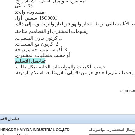
المقابس، صواميل القفل، الشفاه، الخ.
ذكر، أنثى
متساوية، والحد
ISO9001، سغس، أول
الأنابيب التي تربط البخار والهواء والغاز والزيت وما إلى ذلك.
رسومات المشتري أو التصاميم متاحة.
1. كرتون بدون المنصات.
2. كرتون مع المنصات.
3. أكياس منسوجة مزدوجة
أو حسب متطلبات المشتري.
تفاصيل التسليم
حسب الكميات والمواصفات الخاصة بكل طلب.
وقت التسليم العادي هو من 30 إلى 45 يومًا بعد استلام الوديعة.
تفاصيل الاتص
رسال استفسارك مباشرة لنا
HENGDE HAIYIDA INDUSTRIAL CO.,LTD