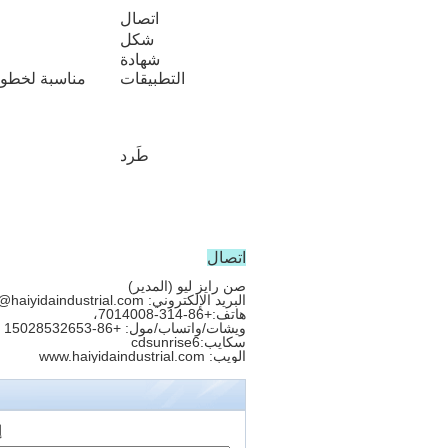
اتصال
شكل
شهادة
التطبيقات
مناسبة لخطوط 
طَرد
اتصال
صن رايز ليو (المدير)
البريد الإلكتروني: sunrise@haiyidaindustrial.com
هاتف:+86-314-7014008،
ويشات/واتساب/مول: +86-15028532653
سكايب:cdsunrise6
الويب: www.haiyidaindustrial.com
إ