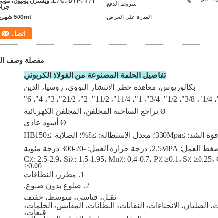
L / C، D / P، T / T، ويسترن يونيون، مون
شروط الدفع:
جرام
القدرة على العرض:
500mt شهريا
اتصل
مفصلة وصف الم
تفاصيل الحلمة المصنوعة من الفولاذ الكربوني
بكالوريوس، معاهدة حظر الانتشار النووي، روسيا، الدين
Ø تراجع الساخنة المجلفن، المجلفن الكهربائية
Ø أسود عادي
قوة الشد: ≥330Mpa؛ معدل الاستطالة: ≥8%؛ الصلابة: ≥HB150
العمل: 2.5MPA، درجة حرارة العمل: -20-300 درجة مئوية
ميائية: C٪: 2.5-2.9، Si٪: 1.5-1.95، Mn٪: 0.4-0.7، P٪ ≥0.1، S٪ ≥0.25، Cr٪
≥0.06
1. مطرز، النطاقات
2. ضلوع بدون ضلوع.
ثقيل، قياسي، متوسط، خفيف
 الصلبان، الانحناءات، النقابات، البطانات، المقابس، الحلمات،
قبعات،