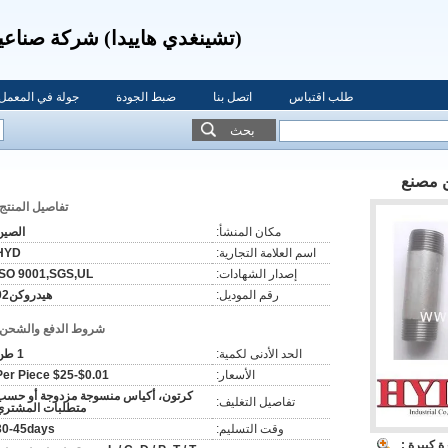
(تشينغدي هاييدا) شركة صناعي
طلب اقتباس
اتصل بنا
ضبط الجودة
جولة في المعمل
بحث
ن مصنع
تفاصيل المنتج:
مكان المنشأ:
الصين
اسم العلامة التجارية:
HYD
إصدار الشهادات:
ISO 9001,SGS,UL
رقم الموديل:
هيدروكن02
شروط الدفع والشحن:
الحد الأدنى لكمية:
1 طن
الأسعار:
$0.01-$25 Per Piece
كرتون، أكياس منسوجة مزدوجة أو حسب
تفاصيل التغليف:
متطلبات المشتري
وقت التسليم:
30-45days
 كبيرة :