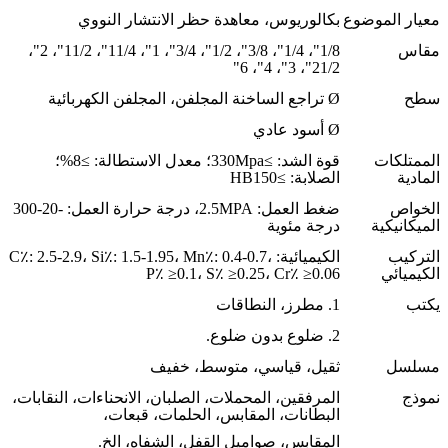
معيار الموضوع
بكالوريوس، معاهدة حظر الانتشار النووي
مقاس
1/8"، 1/4"، 3/8"، 1/2"، 3/4"، 1"، 11/4"، 11/2"، 2"،
21/2"، 3"، 4"، 6"
سطح
Ø تراجع الساخنة المجلفن، المجلفن الكهربائية
Ø أسود عادي
الممتلكات
قوة الشد: ≥330Mpa؛ معدل الاستطالة: ≥8%؛
المادية
الصلابة: ≥HB150
الخواص
ضغط العمل: 2.5MPA، درجة حرارة العمل: -20-300
الميكانيكية
درجة مئوية
التركيب
الكيميائية: C٪: 2.5-2.9، Si٪: 1.5-1.95، Mn٪: 0.4-0.7،
الكيميائي
P٪ ≥0.1، S٪ ≥0.25، Cr٪ ≥0.06
يكتب
1. مطرز، النطاقات
2. ضلوع بدون ضلوع.
مسلسل
ثقيل، قياسي، متوسط، خفيف
نموذج
المرفقين، المحملات، الصلبان، الانحناءات، النقابات،
البطانات، المقابس، الحلمات، قبعات،
المقابس، صواميل القفل، الشفاه، الخ.