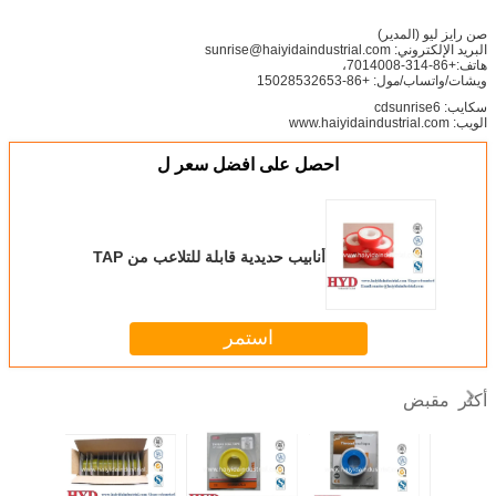
صن رايز ليو (المدير)
البريد الإلكتروني: sunrise@haiyidaindustrial.com
هاتف:+86-314-7014008،
ويشات/واتساب/مول: +86-15028532653
سكايب: cdsunrise6
الويب: www.haiyidaindustrial.com
احصل على افضل سعر ل
أنابيب حديدية قابلة للتلاعب من TAP
استمر
مقبض
أكثر