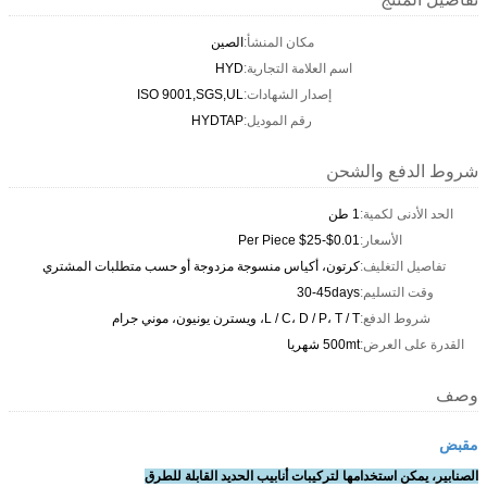
مكان المنشأ:
الصين
اسم العلامة التجارية:
HYD
إصدار الشهادات:
ISO 9001,SGS,UL
رقم الموديل:
HYDTAP
شروط الدفع والشحن
الحد الأدنى لكمية:
1 طن
الأسعار:
$0.01-$25 Per Piece
تفاصيل التغليف:
كرتون، أكياس منسوجة مزدوجة أو حسب متطلبات المشتري
وقت التسليم:
30-45days
شروط الدفع:
L / C، D / P، T / T، ويسترن يونيون، موني جرام
القدرة على العرض:
500mt شهريا
وصف
مقبض
الصنابير، يمكن استخدامها لتركيبات أنابيب الحديد القابلة للطرق