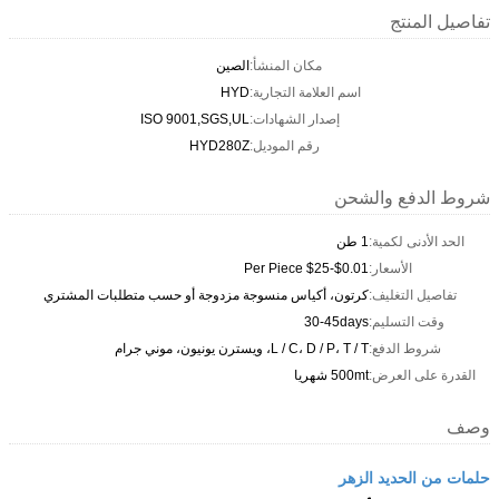
تفاصيل المنتج
مكان المنشأ:
الصين
اسم العلامة التجارية:
HYD
إصدار الشهادات:
ISO 9001,SGS,UL
رقم الموديل:
HYD280Z
شروط الدفع والشحن
الحد الأدنى لكمية:
1 طن
الأسعار:
$0.01-$25 Per Piece
تفاصيل التغليف:
كرتون، أكياس منسوجة مزدوجة أو حسب متطلبات المشتري
وقت التسليم:
30-45days
شروط الدفع:
L / C، D / P، T / T، ويسترن يونيون، موني جرام
القدرة على العرض:
500mt شهريا
وصف
حلمات من الحديد الزهر