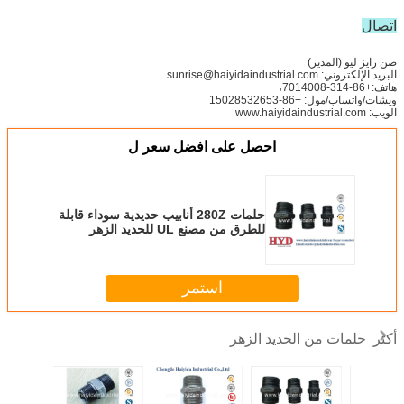
اتصال
صن رايز ليو (المدير)
البريد الإلكتروني: sunrise@haiyidaindustrial.com
هاتف:+86-314-7014008،
ويشات/واتساب/مول: +86-15028532653
الويب: www.haiyidaindustrial.com
احصل على افضل سعر ل
حلمات 280Z أنابيب حديدية سوداء قابلة
للطرق من مصنع UL للحديد الزهر
استمر
حلمات من الحديد الزهر
أكثر