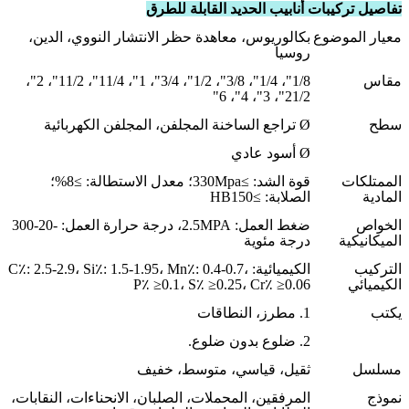
تفاصيل تركيبات أنابيب الحديد القابلة للطرق
معيار الموضوع
بكالوريوس، معاهدة حظر الانتشار النووي، الدين،
روسيا
مقاس
1/8"، 1/4"، 3/8"، 1/2"، 3/4"، 1"، 11/4"، 11/2"، 2"،
21/2"، 3"، 4"، 6"
سطح
Ø تراجع الساخنة المجلفن، المجلفن الكهربائية
Ø أسود عادي
الممتلكات
قوة الشد: ≥330Mpa؛ معدل الاستطالة: ≥8%؛
المادية
الصلابة: ≥HB150
الخواص
ضغط العمل: 2.5MPA، درجة حرارة العمل: -20-300
الميكانيكية
درجة مئوية
التركيب
الكيميائية: C٪: 2.5-2.9، Si٪: 1.5-1.95، Mn٪: 0.4-0.7،
الكيميائي
P٪ ≥0.1، S٪ ≥0.25، Cr٪ ≥0.06
يكتب
1. مطرز، النطاقات
2. ضلوع بدون ضلوع.
مسلسل
ثقيل، قياسي، متوسط، خفيف
نموذج
المرفقين، المحملات، الصلبان، الانحناءات، النقابات،