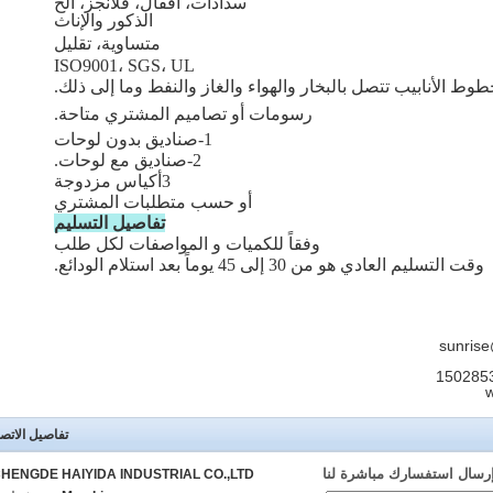
سدادات، أقفال، فلانجز، الخ
الذكور والإناث
متساوية، تقليل
ISO9001، SGS، UL
وط الأنابيب تتصل بالبخار والهواء والغاز والنفط وما إلى ذلك.
رسومات أو تصاميم المشتري متاحة.
1-صناديق بدون لوحات
2-صناديق مع لوحات.
3أكياس مزدوجة
أو حسب متطلبات المشتري
تفاصيل التسليم
وفقاً للكميات و المواصفات لكل طلب
وقت التسليم العادي هو من 30 إلى 45 يوماً بعد استلام الودائع.
تفاصيل الاتص
رسال استفسارك مباشرة لنا
HENGDE HAIYIDA INDUSTRIAL CO.,LTD