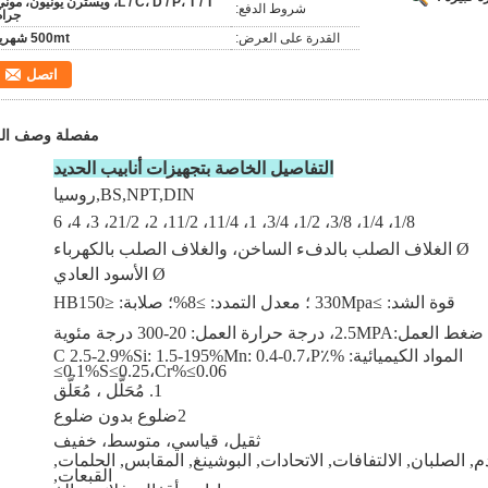
L / C، D / P، T / T، ويسترن يونيون، مون
شروط الدفع:
جرام
القدرة على العرض:
500mt شهريا
اتصل
مفصلة وصف الم
التفاصيل الخاصة بتجهيزات أنابيب الحديد
BS,NPT,DIN,روسيا
1/8، 1/4، 3/8، 1/2، 3/4، 1، 11/4، 11/2، 2، 21/2، 3، 4، 6
Ø الغلاف الصلب بالدفء الساخن، والغلاف الصلب بالكهرباء
Ø الأسود العادي
قوة الشد: ≥330Mpa ؛ معدل التمدد: ≥8%؛ صلابة: ≤HB150
ضغط العمل:2.5MPA، درجة حرارة العمل: 20-300 درجة مئوية
المواد الكيميائية: %C 2.5-2.9%Si: 1.5-195%Mn: 0.4-0.7،P٪
≤0.1%S≤0.25،Cr%≤0.06
1. مُحَلَّل ، مُعَلَّق
2ضلوع بدون ضلوع
ثقيل، قياسي، متوسط، خفيف
م, الصلبان, الالتفافات, الاتحادات, البوشينغ, المقابس, الحلمات,
القبعات,