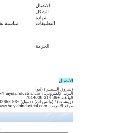
الاتصال
الشكل
شهادة
التطبيقات
مناسبة لخط
الحزمة
الاتصال
(شروق الشمس) (ليو)
البريد الإلكتروني: sunrise@haiyidaindustrial.com
الهاتف: +86-314-7014008
(ويتشات) / (واتس اب) / (مول) +86-15028532653
موقع الإنترنت: www.haiyidaindustrial.com
إ