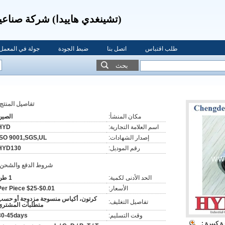
(تشينغدي هاييدا) شركة صناعي
طلب اقتباس
اتصل بنا
ضبط الجودة
جولة في المعمل
بحث
تفاصيل المنتج:
مكان المنشأ:
الصين
اسم العلامة التجارية:
HYD
إصدار الشهادات:
ISO 9001,SGS,UL
رقم الموديل:
HYD130
شروط الدفع والشحن:
الحد الأدنى لكمية:
1 طن
الأسعار:
$0.01-$25 Per Piece
كرتون، أكياس منسوجة مزدوجة أو حسب
تفاصيل التغليف:
متطلبات المشتري
وقت التسليم:
30-45days
 كبيرة :