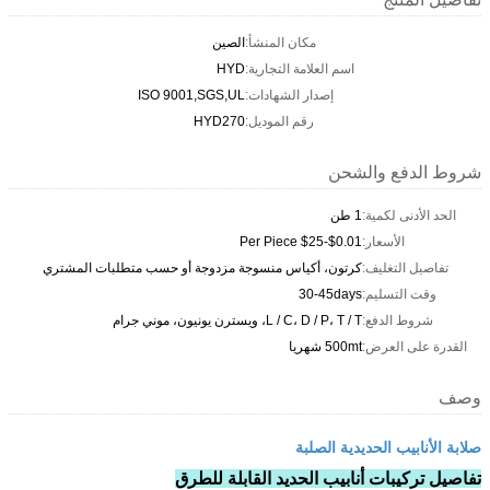
مكان المنشأ:
الصين
اسم العلامة التجارية:
HYD
إصدار الشهادات:
ISO 9001,SGS,UL
رقم الموديل:
HYD270
شروط الدفع والشحن
الحد الأدنى لكمية:
1 طن
الأسعار:
$0.01-$25 Per Piece
تفاصيل التغليف:
كرتون، أكياس منسوجة مزدوجة أو حسب متطلبات المشتري
وقت التسليم:
30-45days
شروط الدفع:
L / C، D / P، T / T، ويسترن يونيون، موني جرام
القدرة على العرض:
500mt شهريا
وصف
صلابة الأنابيب الحديدية الصلبة
تفاصيل تركيبات أنابيب الحديد القابلة للطرق