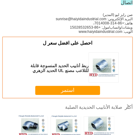
اتصال
صن رايز ليو (المدير)
البريد الإلكتروني: sunrise@haiyidaindustrial.com
هاتف:+86-314-7014008،
ويشات/واتساب/مول: +86-15028532653
الويب: www.haiyidaindustrial.com
احصل على افضل سعر ل
ربط أنابيب الحديد المنسوجة قابلة
للتلاعب مصنع UL الحديد الزهري
استمر
صلابة الأنابيب الحديدية الصلبة
أكثر