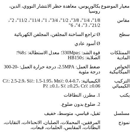
معيار الموضوع
بكالوريوس، معاهدة حظر الانتشار النووي، الدين،
روسيا
مقاس
1/8"، 1/4"، 3/8"، 1/2"، 3/4"، 1"، 11/4"، 11/2"، 2"،
21/2"، 3"، 4"، 6"
سطح
Ø تراجع الساخنة المجلفن، المجلفن الكهربائية
Ø أسود عادي
الممتلكات
قوة الشد: ≥330Mpa؛ معدل الاستطالة: ≥8%؛
المادية
الصلابة: ≥HB150
الخواص
ضغط العمل: 2.5MPA، درجة حرارة العمل: -20-300
الميكانيكية
درجة مئوية
التركيب
الكيميائية: C٪: 2.5-2.9، Si٪: 1.5-1.95، Mn٪: 0.4-0.7،
الكيميائي
P٪ ≥0.1، S٪ ≥0.25، Cr٪ ≥0.06
يكتب
1. مطرز، النطاقات
2. ضلوع بدون ضلوع.
مسلسل
ثقيل، قياسي، متوسط، خفيف
نموذج
المرفقين، المحملات، الصلبان، الانحناءات، النقابات،
البطانات، المقابس، الحلمات، قبعات،