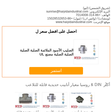
(شروق الشمس) (ليو)
البريد الإلكتروني: sunrise@haiyidaindustrial.com
الهاتف: +86-314-7014008
(ويتشات) / (واتس اب) / (مول) +86-15028532653
موقع الإنترنت: www.haiyidaindustrial.com
احصل على افضل سعر ل
الصليب الأسود الملائمة الصلبة الصلبة
الصلبة الصلبة مصنع UL
استمر
DIN & روسيا معيار أنابيب حديدية قابلة للتلاعب
أكثر
الديدان
قم بتوصيل أنبوب
الصليب الأسود
أنابيب حديدية قابلة
أنابيب حدي