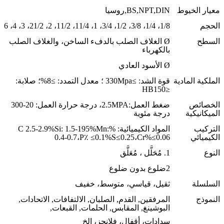
معيار الخيوط
BS,NPT,DIN,روسيا
الحجم
1/8، 1/4، 3/8، 1/2، 3/4، 1، 11/4، 11/2، 2، 21/2، 3، 4، 6
السطح
Ø الغلاف الصلب بالدفء الساخن، والغلاف الصلب
بالكهرباء
Ø الأسود العادي
الملكية المادية
قوة الشد: ≥330Mpa ؛ معدل التمدد: ≥8%؛ صلابة:
≤HB150
الخصائص
ضغط العمل:2.5MPA، درجة حرارة العمل: 20-300
الميكانيكية
درجة مئوية
التركيب
المواد الكيميائية: %C 2.5-2.9%Si: 1.5-195%Mn:
الكيميائي
0.4-0.7،P٪ ≤0.1%S≤0.25،Cr%≤0.06
النوع
1. مُحَلَّل ، مُعَلَّق
2ضلوع بدون ضلوع
السلسلة
ثقيل، قياسي، متوسط، خفيف
النموذج
المرفقين, القدم, الصلبان, الالتفافات, الاتحادات,
البوشينغ, المقابس, الحلمات, القبعات,
سدادات، أقفال، فلانجز، الخ