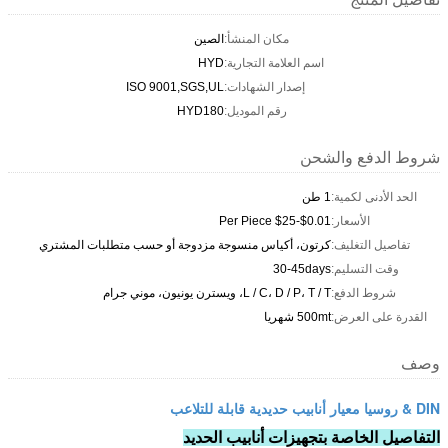
مكان المنشأ:
الصين
اسم العلامة التجارية:
HYD
إصدار الشهادات:
ISO 9001,SGS,UL
رقم الموديل:
HYD180
شروط الدفع والشحن
الحد الأدنى لكمية:
1 طن
الأسعار:
$0.01-$25 Per Piece
تفاصيل التغليف:
كرتون، أكياس منسوجة مزدوجة أو حسب متطلبات المشتري
وقت التسليم:
30-45days
شروط الدفع:
L / C، D / P، T / T، ويسترن يونيون، موني جرام
القدرة على العرض:
500mt شهريا
وصف
DIN & روسيا معيار أنابيب حديدية قابلة للتلاعب
التفاصيل الخاصة بتجهيزات أنابيب الحديد