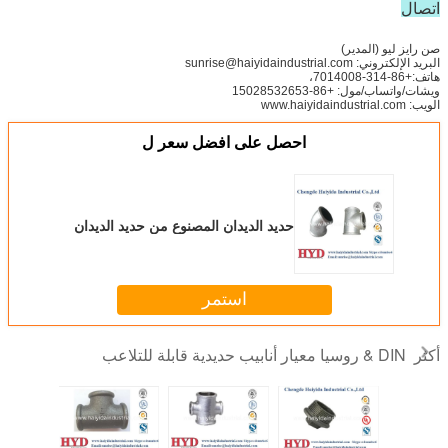
اتصال
صن رايز ليو (المدير)
البريد الإلكتروني: sunrise@haiyidaindustrial.com
هاتف:+86-314-7014008،
ويشات/واتساب/مول: +86-15028532653
الويب: www.haiyidaindustrial.com
احصل على افضل سعر ل
حديد الديدان المصنوع من حديد الديدان
استمر
DIN & روسيا معيار أنابيب حديدية قابلة للتلاعب
أكثر