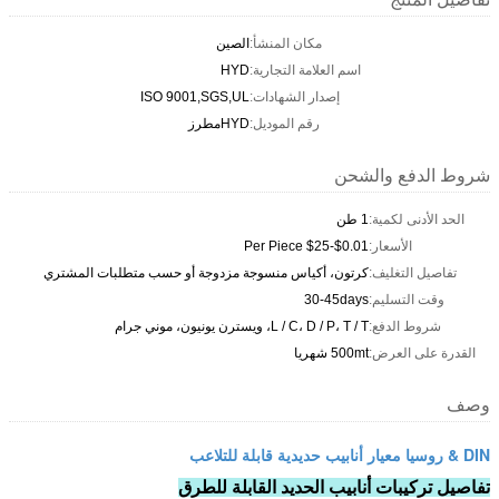
مكان المنشأ:
الصين
اسم العلامة التجارية:
HYD
إصدار الشهادات:
ISO 9001,SGS,UL
رقم الموديل:
HYDمطرز
شروط الدفع والشحن
الحد الأدنى لكمية:
1 طن
الأسعار:
$0.01-$25 Per Piece
تفاصيل التغليف:
كرتون، أكياس منسوجة مزدوجة أو حسب متطلبات المشتري
وقت التسليم:
30-45days
شروط الدفع:
L / C، D / P، T / T، ويسترن يونيون، موني جرام
القدرة على العرض:
500mt شهريا
وصف
DIN & روسيا معيار أنابيب حديدية قابلة للتلاعب
تفاصيل تركيبات أنابيب الحديد القابلة للطرق