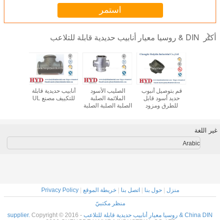
استمر
DIN & روسيا معيار أنابيب حديدية قابلة للتلاعب
أكثر
الديدان
قم بتوصيل أنبوب
الصليب الأسود
أنابيب حديدية قابلة
أنابيب حدي
ع من حديد
حديد أسود قابل
الملائمة الصلبة
للتكييف مصنع UL
للتكييف م
ديدان
للطرق ومزود
الصلبة الصلبة الصلبة
بتركيبة من الحديد
مصنع UL
الزهر من مصنع UL
غير اللغة
Arabic
منزل
|
حول بنا
|
اتصل بنا
|
خريطة الموقع
|
Privacy Policy
منظر مكتبيّ
China DIN & روسيا معيار أنابيب حديدية قابلة للتلاعب supplier.
Copyright © 2016 -