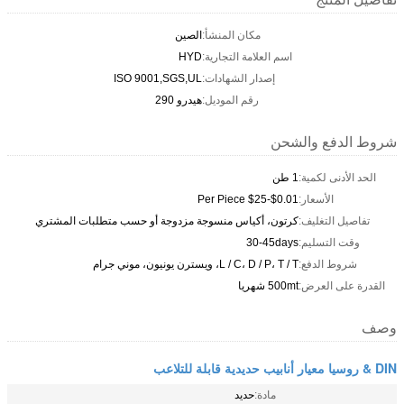
مكان المنشأ:
الصين
اسم العلامة التجارية:
HYD
إصدار الشهادات:
ISO 9001,SGS,UL
رقم الموديل:
هيدرو 290
شروط الدفع والشحن
الحد الأدنى لكمية:
1 طن
الأسعار:
$0.01-$25 Per Piece
تفاصيل التغليف:
كرتون، أكياس منسوجة مزدوجة أو حسب متطلبات المشتري
وقت التسليم:
30-45days
شروط الدفع:
L / C، D / P، T / T، ويسترن يونيون، موني جرام
القدرة على العرض:
500mt شهريا
وصف
DIN & روسيا معيار أنابيب حديدية قابلة للتلاعب
مادة:
حديد