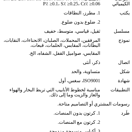
الكيميائي
P٪ ≥0.1، S٪ ≥0.25، Cr٪ ≥0.06
يكتب
1. مطرز، النطاقات
2. ضلوع بدون ضلوع.
مسلسل
ثقيل، قياسي، متوسط، خفيف
نموذج
المرفقين، المحملات، الصلبان، الانحناءات، النقابات،
البطانات، المقابس، الحلمات، قبعات،
المقابس، صواميل القفل، الشفاه، الخ.
اتصال
ذكر، أنثى
شكل
متساوية، والحد
شهادة
ISO9001، سغس، أول
التطبيقات
مناسبة لخطوط الأنابيب التي تربط البخار والهواء
والغاز والزيت وما إلى ذلك.
رسومات المشتري أو التصاميم متاحة.
طَرد
1. كرتون بدون المنصات.
2. كرتون مع المنصات.
3. أكياس منسوجة مزدوجة