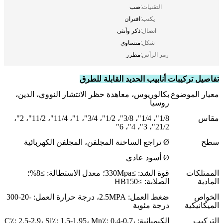
التقنيات:
صب
يكتب:
اقتران
اتصال:
ذكر وأنثى
شكل:
متساوي
رمز الرأس:
مطرز
تفاصيل تركيبات أنابيب الحديد القابلة للطرق
معيار الموضوع
بكالوريوس، معاهدة حظر الانتشار النووي، الدين،
روسيا
مقاس
1/8"، 1/4"، 3/8"، 1/2"، 3/4"، 1"، 11/4"، 11/2"، 2"،
21/2"، 3"، 4"، 6"
سطح
Ø تراجع الساخنة المجلفن، المجلفن الكهربائية
Ø أسود عادي
الممتلكات
قوة الشد: ≥330Mpa؛ معدل الاستطالة: ≥8%؛
المادية
الصلابة: ≥HB150
الخواص
ضغط العمل: 2.5MPA، درجة حرارة العمل: -20-300
الميكانيكية
درجة مئوية
التركيب
الكيميائية: C٪: 2.5-2.9، Si٪: 1.5-1.95، Mn٪: 0.4-0.7،